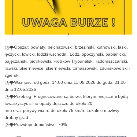
⛈️🌩️Obszar: powiaty: bełchatowski, brzeziński, kutnowski, łaski,
łęczycki, łowicki, łódzki wschodni, Łódź, opoczyński, pabianicki,
pajęczański, piotrkowski, Piotrków Trybunalski, radomszczański,
rawski, Skierniewice, skierniewicki, tomaszowski, zduńskowolski i
zgierski.
⛈️🌩️Ważność: od godz. 14:00 dnia 11.05.2026 do godz. 01:00
dnia 12.05.2026
⛈️🌩️Przebieg: Prognozowane są burze, którym miejscami będą
towarzyszyć silne opady deszczu do około 20
mm oraz porywy wiatru do około 75 km/h. Lokalnie możliwy
drobny grad
⛈️🌩️Prawdopodobieństwo: 70%.