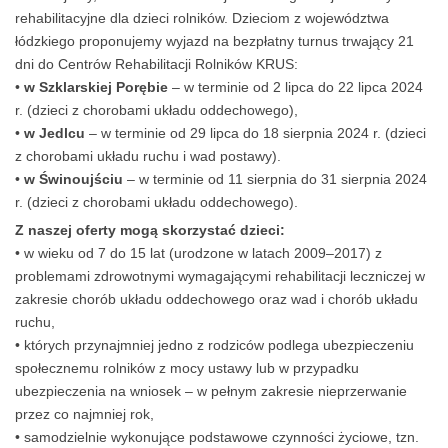
rehabilitacyjne dla dzieci rolników. Dzieciom z województwa
łódzkiego proponujemy wyjazd na bezpłatny turnus trwający 21
dni do Centrów Rehabilitacji Rolników KRUS:
•
w Szklarskiej Porębie
– w terminie od 2 lipca do 22 lipca 2024
r. (dzieci z chorobami układu oddechowego),
•
w Jedlcu
– w terminie od 29 lipca do 18 sierpnia 2024 r. (dzieci
z chorobami układu ruchu i wad postawy).
•
w Świnoujściu
– w terminie od 11 sierpnia do 31 sierpnia 2024
r. (dzieci z chorobami układu oddechowego).
Z naszej oferty mogą skorzystać dzieci:
• w wieku od 7 do 15 lat (urodzone w latach 2009–2017) z
problemami zdrowotnymi wymagającymi rehabilitacji leczniczej w
zakresie chorób układu oddechowego oraz wad i chorób układu
ruchu,
• których przynajmniej jedno z rodziców podlega ubezpieczeniu
społecznemu rolników z mocy ustawy lub w przypadku
ubezpieczenia na wniosek – w pełnym zakresie nieprzerwanie
przez co najmniej rok,
• samodzielnie wykonujące podstawowe czynności życiowe, tzn.