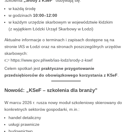
Szkolenia
„Środy z KSeF”
odbywają się:
w każdą środę
w godzinach
10:00–12:00
w każdym urzędzie skarbowym w województwie łódzkim
(z wyjątkiem Łódzki Urząd Skarbowy w Łodzi)
Aktualne informacje o terminach i zapisach dostępne są na
stronie IAS w Łodzi oraz na stronach poszczególnych urzędów
skarbowych:
👉
https://www.gov.pl/web/ias-lodz/srody-z-ksef
Celem spotkań jest
praktyczne przygotowanie
przedsiębiorców do obowiązkowego korzystania z KSeF
.
Nowość: „KSeF – szkolenia dla branży”
W marcu 2026 r. rusza nowy moduł szkoleniowy skierowany do
konkretnych sektorów gospodarki, m.in.:
handel detaliczny
usługi prawnicze
budownictwo