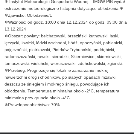
❄ Instytut Meteorologii i Gospodarki Wodnej – IMGW PIB wydał
ostrzeżenie meteorologiczne I stopnia dotyczące oblodzenia ❄
❄Zjawisko: Oblodzenie/1
❄Ważność: od godz. 18:00 dnia 12.12.2024 do godz. 09:00 dnia
13.12.2024
❄Obszar: powiaty: bełchatowski, brzeziński, kutnowski, łaski,
łęczycki, łowicki, łódzki wschodni, Łódź, opoczyński, pabianicki,
pajęczański, piotrkowski, Piotrków Trybunalski, poddębicki,
radomszczański, rawski, sieradzki, Skierniewice, skierniewicki,
tomaszowski. wieluński, wieruszowski, zduńskowolski, zgierski.
❄Przebieg: Prognozuje się lokalnie zamarzanie mokrej
nawierzchni dróg i chodników, po słabych opadach mżawki,
deszczu ze śniegiem i mokrego śniegu, powodujące ich
oblodzenie. Temperatura minimalna około -2°C, temperatura
minimalna przy gruncie około -4°C.
❄Prawdopodobieństwo: 70%