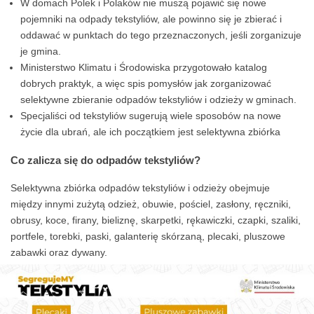
W domach Polek i Polaków nie muszą pojawić się nowe
pojemniki na odpady tekstyliów, ale powinno się je zbierać i
oddawać w punktach do tego przeznaczonych, jeśli zorganizuje
je gmina.
Ministerstwo Klimatu i Środowiska przygotowało katalog
dobrych praktyk, a więc spis pomysłów jak zorganizować
selektywne zbieranie odpadów tekstyliów i odzieży w gminach.
Specjaliści od tekstyliów sugerują wiele sposobów na nowe
życie dla ubrań, ale ich początkiem jest selektywna zbiórka
Co zalicza się do odpadów tekstyliów?
Selektywna zbiórka odpadów tekstyliów i odzieży obejmuje
między innymi zużytą odzież, obuwie, pościel, zasłony, ręczniki,
obrusy, koce, firany, bieliznę, skarpetki, rękawiczki, czapki, szaliki,
portfele, torebki, paski, galanterię skórzaną, plecaki, pluszowe
zabawki oraz dywany.