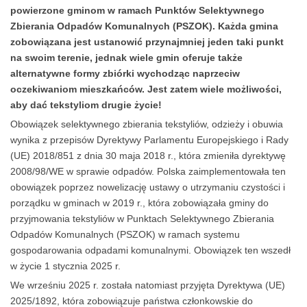
powierzone gminom w ramach Punktów Selektywnego
Zbierania Odpadów Komunalnych (PSZOK). Każda gmina
zobowiązana jest ustanowić przynajmniej jeden taki punkt
na swoim terenie, jednak wiele gmin oferuje także
alternatywne formy zbiórki wychodząc naprzeciw
oczekiwaniom mieszkańców. Jest zatem wiele możliwości,
aby dać tekstyliom drugie życie!
Obowiązek selektywnego zbierania tekstyliów, odzieży i obuwia
wynika z przepisów Dyrektywy Parlamentu Europejskiego i Rady
(UE) 2018/851 z dnia 30 maja 2018 r., która zmieniła dyrektywę
2008/98/WE w sprawie odpadów. Polska zaimplementowała ten
obowiązek poprzez nowelizację ustawy o utrzymaniu czystości i
porządku w gminach w 2019 r., która zobowiązała gminy do
przyjmowania tekstyliów w Punktach Selektywnego Zbierania
Odpadów Komunalnych (PSZOK) w ramach systemu
gospodarowania odpadami komunalnymi. Obowiązek ten wszedł
w życie 1 stycznia 2025 r.
We wrześniu 2025 r. została natomiast przyjęta Dyrektywa (UE)
2025/1892, która zobowiązuje państwa członkowskie do