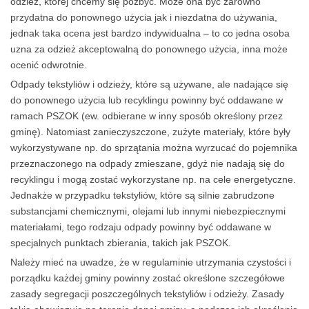
odzież, której chcemy się pozbyć. Może ona być zarówno
przydatna do ponownego użycia jak i niezdatna do używania,
jednak taka ocena jest bardzo indywidualna – to co jedna osoba
uzna za odzież akceptowalną do ponownego użycia, inna może
ocenić odwrotnie.
Odpady tekstyliów i odzieży, które są używane, ale nadające się
do ponownego użycia lub recyklingu powinny być oddawane w
ramach PSZOK (ew. odbierane w inny sposób określony przez
gminę). Natomiast zanieczyszczone, zużyte materiały, które były
wykorzystywane np. do sprzątania można wyrzucać do pojemnika
przeznaczonego na odpady zmieszane, gdyż nie nadają się do
recyklingu i mogą zostać wykorzystane np. na cele energetyczne.
Jednakże w przypadku tekstyliów, które są silnie zabrudzone
substancjami chemicznymi, olejami lub innymi niebezpiecznymi
materiałami, tego rodzaju odpady powinny być oddawane w
specjalnych punktach zbierania, takich jak PSZOK.
Należy mieć na uwadze, że w regulaminie utrzymania czystości i
porządku każdej gminy powinny zostać określone szczegółowe
zasady segregacji poszczególnych tekstyliów i odzieży. Zasady