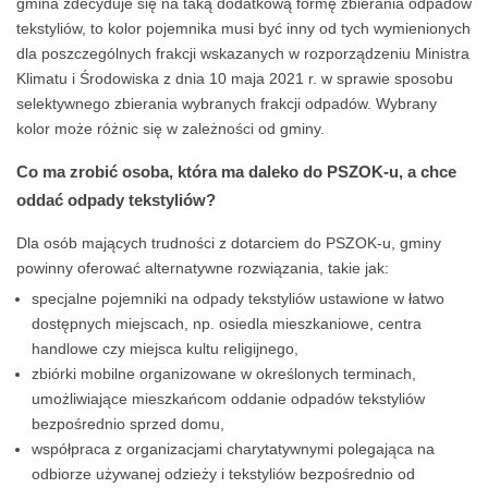
gmina zdecyduje się na taką dodatkową formę zbierania odpadów
tekstyliów, to kolor pojemnika musi być inny od tych wymienionych
dla poszczególnych frakcji wskazanych w rozporządzeniu Ministra
Klimatu i Środowiska z dnia 10 maja 2021 r. w sprawie sposobu
selektywnego zbierania wybranych frakcji odpadów. Wybrany
kolor może różnic się w zależności od gminy.
Co ma zrobić osoba, która ma daleko do PSZOK-u, a chce
oddać odpady tekstyliów?
Dla osób mających trudności z dotarciem do PSZOK-u, gminy
powinny oferować alternatywne rozwiązania, takie jak:
specjalne pojemniki na odpady tekstyliów ustawione w łatwo
dostępnych miejscach, np. osiedla mieszkaniowe, centra
handlowe czy miejsca kultu religijnego,
zbiórki mobilne organizowane w określonych terminach,
umożliwiające mieszkańcom oddanie odpadów tekstyliów
bezpośrednio sprzed domu,
współpraca z organizacjami charytatywnymi polegająca na
odbiorze używanej odzieży i tekstyliów bezpośrednio od