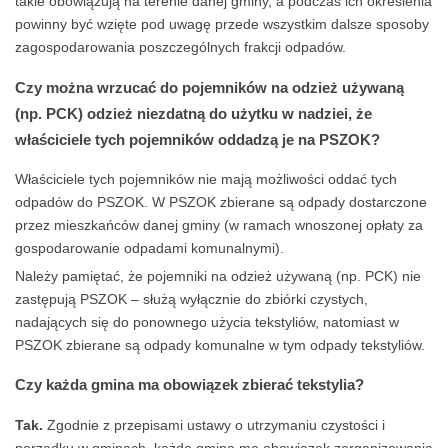
takie obowiązują na terenie danej gminy, a podczas ich określenia
powinny być wzięte pod uwagę przede wszystkim dalsze sposoby
zagospodarowania poszczególnych frakcji odpadów.
Czy można wrzucać do pojemników na odzież używaną
(np. PCK) odzież niezdatną do użytku w nadziei, że
właściciele tych pojemników oddadzą je na PSZOK?
Właściciele tych pojemników nie mają możliwości oddać tych
odpadów do PSZOK. W PSZOK zbierane są odpady dostarczone
przez mieszkańców danej gminy (w ramach wnoszonej opłaty za
gospodarowanie odpadami komunalnymi).
Należy pamiętać, że pojemniki na odzież używaną (np. PCK) nie
zastępują PSZOK – służą wyłącznie do zbiórki czystych,
nadających się do ponownego użycia tekstyliów, natomiast w
PSZOK zbierane są odpady komunalne w tym odpady tekstyliów.
Czy każda gmina ma obowiązek zbierać tekstylia?
Tak.
Zgodnie z przepisami ustawy o utrzymaniu czystości i
porządku w gminach, każda gmina ma obowiązek zorganizowania